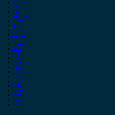
Mercedes
MG
Mini
Mitsubishi
Nissan
Opel
Omoda
Peugeot
Porsche
Renault
Rover
Saab
Seat
Skoda
Smart
ssangyong
Subaru
Suzuki
Tesla
Toyota
Volkswagen
Volvo
Xev