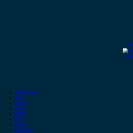
Se
Sea
Alfa Romeo
Audi
Austin
Acura
BMW
BYD
Chery
Chevrolet