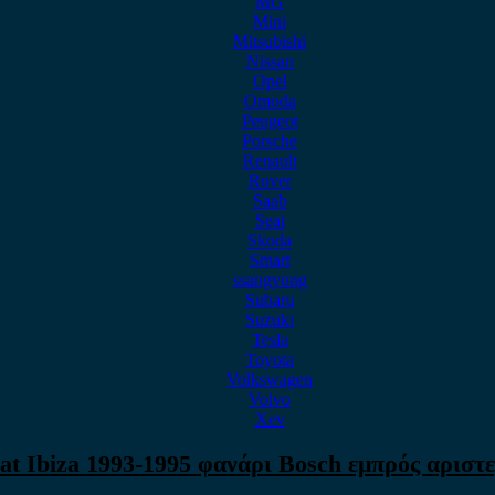
MG
Mini
Mitsubishi
Nissan
Opel
Omoda
Peugeot
Porsche
Renault
Rover
Saab
Seat
Skoda
Smart
ssangyong
Subaru
Suzuki
Tesla
Toyota
Volkswagen
Volvo
Xev
at Ibiza 1993-1995 φανάρι Bosch εμπρός αριστ