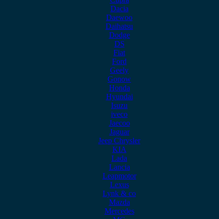
Dacia
Daewoo
Daihatsu
Dodge
DS
Fiat
Ford
Geely
Gonow
Honda
Hyundai
Isuzu
iveco
Jaecoo
Jaguar
Jeep Chrysler
KIA
Lada
Lancia
Leapmotor
Lexus
Lynk & co
Mazda
Mercedes