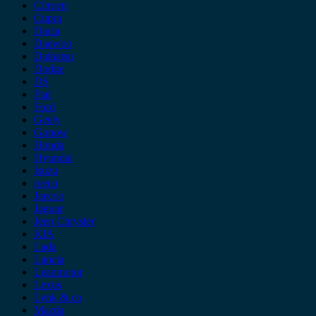
Citroen
Cupra
Dacia
Daewoo
Daihatsu
Dodge
DS
Fiat
Ford
Geely
Gonow
Honda
Hyundai
Isuzu
iveco
Jaecoo
Jaguar
Jeep Chrysler
KIA
Lada
Lancia
Leapmotor
Lexus
Lynk & co
Mazda