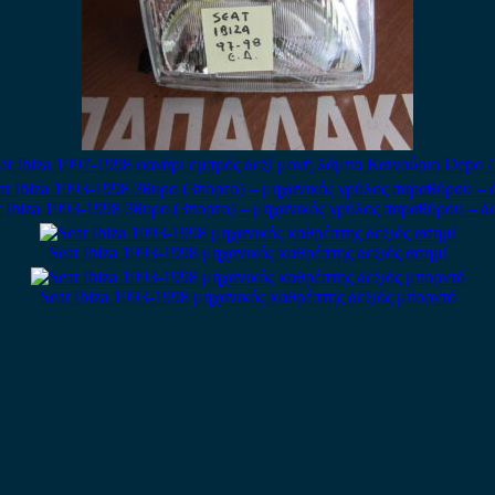
at Ibiza 1997-1998 φανάρι εμπρός δεξί μονή λάμπα Καινούριο Depo /
t Ibiza 1993-1998 3θυρο (3πορτο) – μηχανικός γρύλος παραθύρου – δε
Seat Ibiza 1993-1998 μηχανικός καθρέπτης δεξιός ασημί
Seat Ibiza 1993-1998 μηχανικός καθρέπτης δεξιός μπορντό