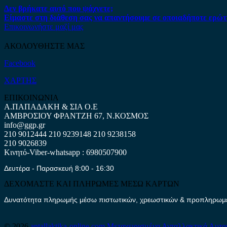
Δεν βρήκατε αυτό που ψάχνετε;
Είμαστε στη διάθεση σας να απαντήσουμε σε οποιαδήποτε ερώτ
Επικοινωνήστε μαζί μας
ΑΚΟΛΟΥΘΗΣΤΕ ΜΑΣ
Facebook
ΧΑΡΤΗΣ
ΕΠΙΚΟΙΝΩΝΙΑ
Α.ΠΑΠΑΔΑΚΗ & ΣΙΑ Ο.Ε
ΑΜΒΡΟΣΙΟΥ ΦΡΑΝΤΖΗ 67, Ν.ΚΟΣΜΟΣ
info@ggp.gr
210 9012444
210 9239148
210 9238158
210 9026839
Κινητό-Viber-whatsapp : 6980507900
Δευτέρα - Παρασκευή 8:00 - 16:30
ΔΕΧΟΜΑΣΤΕ ΚΑΙ ΠΛΗΡΩΜΕΣ ΜΕΣΩ ΚΑΡΤΩΝ
Δυνατότητα πληρωμής μέσω πιστωτικών, χρεωστικών & προπληρωμέν
© 2026
antallaktika-online.com
Μεταχειρισμένα Ανταλλακτικά Αυτο