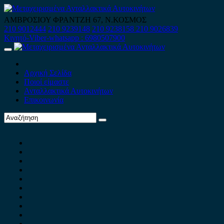
Skip
to
ΑΜΒΡΟΣΙΟΥ ΦΡΑΝΤΖΗ 67, Ν.ΚΟΣΜΟΣ
content
210 9012444
210 9239148
210 9238158
210 9026839
Κινητό-Viber-whatsapp : 6980507900
Primary
Menu
Αρχική Σελίδα
Ποιοί είμαστε
Ανταλλακτικά Αυτοκινήτων
Επικοινωνία