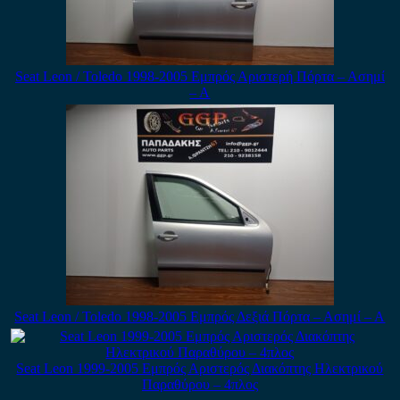
Seat Leon / Toledo 1998-2005 Εμπρός Αριστερή Πόρτα – Ασημί
– Α
Seat Leon / Toledo 1998-2005 Εμπρός Δεξιά Πόρτα – Ασημί – Α
Seat Leon 1999-2005 Εμπρός Αριστερός Διακόπτης Ηλεκτρικού
Παραθύρου – 4πλος