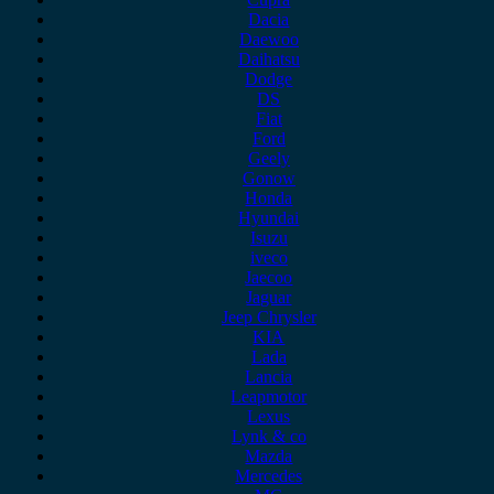
Dacia
Daewoo
Daihatsu
Dodge
DS
Fiat
Ford
Geely
Gonow
Honda
Hyundai
Isuzu
iveco
Jaecoo
Jaguar
Jeep Chrysler
KIA
Lada
Lancia
Leapmotor
Lexus
Lynk & co
Mazda
Mercedes