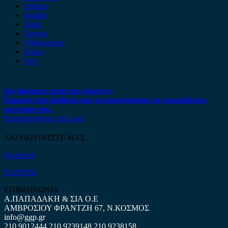
Subaru
Suzuki
Tesla
Toyota
Volkswagen
Volvo
Xev
Δεν βρήκατε αυτό που ψάχνετε;
Είμαστε στη διάθεση σας να απαντήσουμε σε οποιαδήποτε
ερώτηση σας.
Επικοινωνήστε μαζί μας
ΑΚΟΛΟΥΘΗΣΤΕ ΜΑΣ
Facebook
ΧΑΡΤΗΣ
ΕΠΙΚΟΙΝΩΝΙΑ
Α.ΠΑΠΑΔΑΚΗ & ΣΙΑ Ο.Ε
ΑΜΒΡΟΣΙΟΥ ΦΡΑΝΤΖΗ 67, Ν.ΚΟΣΜΟΣ
info@ggp.gr
210 9012444
210 9239148
210 9238158