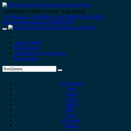
Skip
to
ΑΜΒΡΟΣΙΟΥ ΦΡΑΝΤΖΗ 67, Ν.ΚΟΣΜΟΣ
content
210 9012444
210 9239148
210 9238158
210 9026839
Κινητό-Viber-whatsapp : 6980507900
Primary
Menu
Αρχική Σελίδα
Ποιοί είμαστε
Ανταλλακτικά Αυτοκινήτων
Επικοινωνία
Alfa Romeo
Audi
Austin
Acura
BMW
BYD
Chery
Chevrolet
Citroen
Cupra