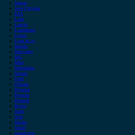
Jaguar
Jeep Chrysler
KIA
Lada
Lancia
Leapmotor
Lexus
Lynk & co
Mazda
Mercedes
MG
Mini
Mitsubishi
Nissan
Opel
Omoda
Peugeot
Porsche
Renault
Rover
Saab
Seat
Skoda
Smart
ssangyong