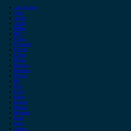
Alfa Romeo
Audi
Austin
Acura
BMW
BYD
Chery
Chevrolet
Citroen
Cupra
Dacia
Daewoo
Daihatsu
Dodge
DS
Fiat
Ford
Geely
Gonow
Honda
Hyundai
Isuzu
iveco
Jaecoo