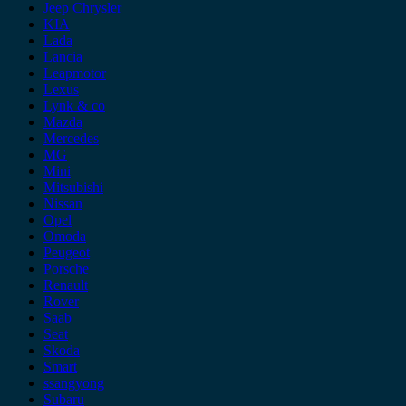
Jeep Chrysler
KIA
Lada
Lancia
Leapmotor
Lexus
Lynk & co
Mazda
Mercedes
MG
Mini
Mitsubishi
Nissan
Opel
Omoda
Peugeot
Porsche
Renault
Rover
Saab
Seat
Skoda
Smart
ssangyong
Subaru