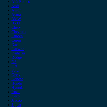
Alfa Romeo
Audi
Austin
Acura
BMW
BYD
Chery
Chevrolet
Citroen
Cupra
Dacia
Daewoo
Daihatsu
Dodge
DS
Fiat
Ford
Geely
Gonow
Honda
Hyundai
Isuzu
iveco
Jaecoo
Jaguar