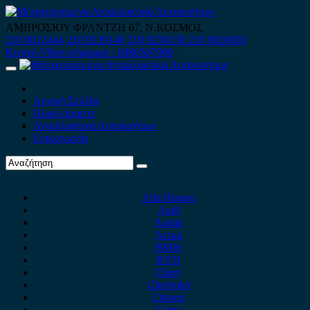
Skip
to
ΑΜΒΡΟΣΙΟΥ ΦΡΑΝΤΖΗ 67, Ν.ΚΟΣΜΟΣ
content
210 9012444
210 9239148
210 9238158
210 9026839
Κινητό-Viber-whatsapp : 6980507900
Primary
Menu
Αρχική Σελίδα
Ποιοί είμαστε
Ανταλλακτικά Αυτοκινήτων
Επικοινωνία
Alfa Romeo
Audi
Austin
Acura
BMW
BYD
Chery
Chevrolet
Citroen
Cupra