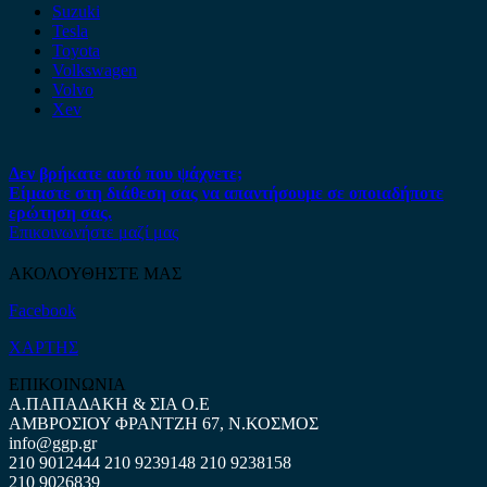
Suzuki
Tesla
Toyota
Volkswagen
Volvo
Xev
Δεν βρήκατε αυτό που ψάχνετε;
Είμαστε στη διάθεση σας να απαντήσουμε σε οποιαδήποτε
ερώτηση σας.
Επικοινωνήστε μαζί μας
ΑΚΟΛΟΥΘΗΣΤΕ ΜΑΣ
Facebook
ΧΑΡΤΗΣ
ΕΠΙΚΟΙΝΩΝΙΑ
Α.ΠΑΠΑΔΑΚΗ & ΣΙΑ Ο.Ε
ΑΜΒΡΟΣΙΟΥ ΦΡΑΝΤΖΗ 67, Ν.ΚΟΣΜΟΣ
info@ggp.gr
210 9012444
210 9239148
210 9238158
210 9026839