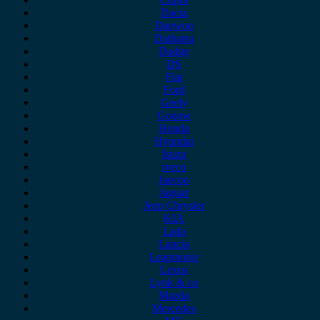
Dacia
Daewoo
Daihatsu
Dodge
DS
Fiat
Ford
Geely
Gonow
Honda
Hyundai
Isuzu
iveco
Jaecoo
Jaguar
Jeep Chrysler
KIA
Lada
Lancia
Leapmotor
Lexus
Lynk & co
Mazda
Mercedes