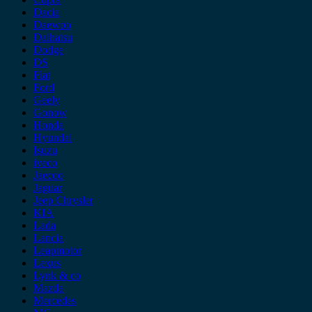
Dacia
Daewoo
Daihatsu
Dodge
DS
Fiat
Ford
Geely
Gonow
Honda
Hyundai
Isuzu
iveco
Jaecoo
Jaguar
Jeep Chrysler
KIA
Lada
Lancia
Leapmotor
Lexus
Lynk & co
Mazda
Mercedes