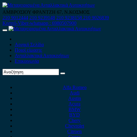
Skip
to
ΑΜΒΡΟΣΙΟΥ ΦΡΑΝΤΖΗ 67, Ν.ΚΟΣΜΟΣ
content
210 9012444
210 9239148
210 9238158
210 9026839
Κινητό-Viber-whatsapp : 6980507900
Primary
Menu
Αρχική Σελίδα
Ποιοί είμαστε
Ανταλλακτικά Αυτοκινήτων
Επικοινωνία
Alfa Romeo
Audi
Austin
Acura
BMW
BYD
Chery
Chevrolet
Citroen
Cupra