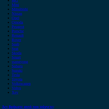
MG
Mini
Mitsubishi
Nissan
Opel
Omoda
Peugeot
Porsche
Renault
Rover
Saab
Seat
Skoda
Smart
ssangyong
Subaru
Suzuki
Tesla
Toyota
Volkswagen
Volvo
Xev
Δεν βρήκατε αυτό που ψάχνετε;