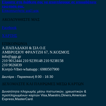
Είμαστε στη διάθεση σας να απαντήσουμε σε οποιαδήποτε
ερώτηση σας.
Επικοινωνήστε μαζί μας
ΑΚΟΛΟΥΘΗΣΤΕ ΜΑΣ
Facebook
ΧΑΡΤΗΣ
ΕΠΙΚΟΙΝΩΝΙΑ
Α.ΠΑΠΑΔΑΚΗ & ΣΙΑ Ο.Ε
ΑΜΒΡΟΣΙΟΥ ΦΡΑΝΤΖΗ 67, Ν.ΚΟΣΜΟΣ
info@ggp.gr
210 9012444
210 9239148
210 9238158
210 9026839
Κινητό-Viber-whatsapp : 6980507900
Δευτέρα - Παρασκευή 8:00 - 16:30
ΔΕΧΟΜΑΣΤΕ ΚΑΙ ΠΛΗΡΩΜΕΣ ΜΕΣΩ ΚΑΡΤΩΝ
Δυνατότητα πληρωμής μέσω πιστωτικών, χρεωστικών &
προπληρωμένων καρτών Visa,Maestro,Diners,American
Express,MasterCard.