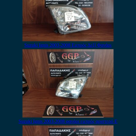
Suzuki Ignis 2003-2008 Εμπρός Δεξί Φανάρι
Suzuki Ignis 2003-2008 φανάρι εμπρός αριστερό Ε