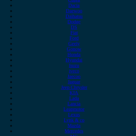
Dacia
Daewoo
Daihatsu
Dodge
DS
Fiat
Ford
Geely
Gonow
Honda
Hyundai
Isuzu
iveco
Jaecoo
Jaguar
Jeep Chrysler
KIA
Lada
Lancia
Leapmotor
Lexus
Lynk & co
Mazda
Mercedes