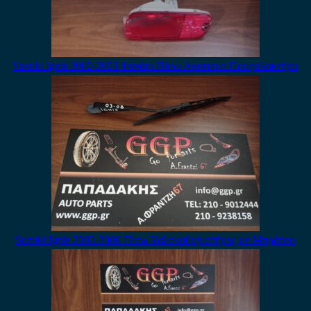
Suzuki Ignis 2000-2003 Φανάρι Πίσω Αριστερό Προφυλακτήρα
Suzuki Ignis 2003-2008 Πίσω Υαλοκαθαριστήρας με Μπράτσο