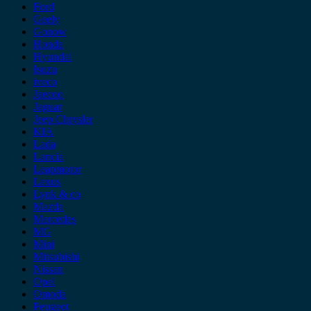
Ford
Geely
Gonow
Honda
Hyundai
Isuzu
iveco
Jaecoo
Jaguar
Jeep Chrysler
KIA
Lada
Lancia
Leapmotor
Lexus
Lynk & co
Mazda
Mercedes
MG
Mini
Mitsubishi
Nissan
Opel
Omoda
Peugeot