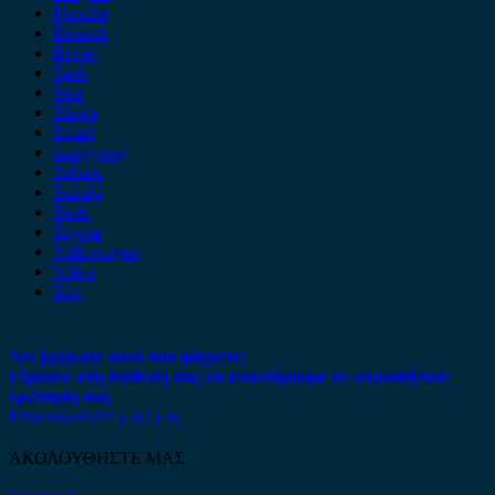
Porsche
Renault
Rover
Saab
Seat
Skoda
Smart
ssangyong
Subaru
Suzuki
Tesla
Toyota
Volkswagen
Volvo
Xev
Δεν βρήκατε αυτό που ψάχνετε;
Είμαστε στη διάθεση σας να απαντήσουμε σε οποιαδήποτε
ερώτηση σας.
Επικοινωνήστε μαζί μας
ΑΚΟΛΟΥΘΗΣΤΕ ΜΑΣ