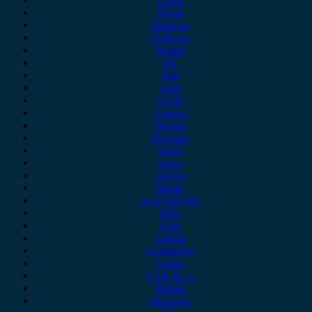
Dacia
Daewoo
Daihatsu
Dodge
DS
Fiat
Ford
Geely
Gonow
Honda
Hyundai
Isuzu
iveco
Jaecoo
Jaguar
Jeep Chrysler
KIA
Lada
Lancia
Leapmotor
Lexus
Lynk & co
Mazda
Mercedes