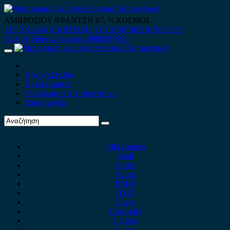
Skip
to
ΑΜΒΡΟΣΙΟΥ ΦΡΑΝΤΖΗ 67, Ν.ΚΟΣΜΟΣ
content
210 9012444
210 9239148
210 9238158
210 9026839
Κινητό-Viber-whatsapp : 6980507900
Primary
Menu
Αρχική Σελίδα
Ποιοί είμαστε
Ανταλλακτικά Αυτοκινήτων
Επικοινωνία
Alfa Romeo
Audi
Austin
Acura
BMW
BYD
Chery
Chevrolet
Citroen
Cupra