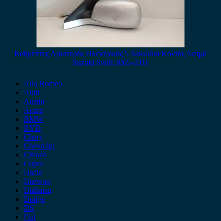
Καθρέπτης Αριστερός Ηλεκτρικός 5 Καλώδια Κοντός Ασημί
Suzuki Swift 2005-2011
Alfa Romeo
Audi
Austin
Acura
BMW
BYD
Chery
Chevrolet
Citroen
Cupra
Dacia
Daewoo
Daihatsu
Dodge
DS
Fiat