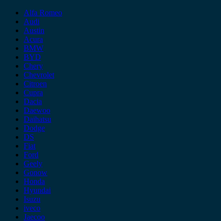
Alfa Romeo
Audi
Austin
Acura
BMW
BYD
Chery
Chevrolet
Citroen
Cupra
Dacia
Daewoo
Daihatsu
Dodge
DS
Fiat
Ford
Geely
Gonow
Honda
Hyundai
Isuzu
iveco
Jaecoo