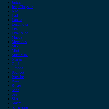
Jaguar
Jeep Chrysler
KIA
Lada
Lancia
Leapmotor
Lexus
Lynk & co
Mazda
Mercedes
MG
Mini
Mitsubishi
Nissan
Opel
Omoda
Peugeot
Porsche
Renault
Rover
Saab
Seat
Skoda
Smart
ssangyong