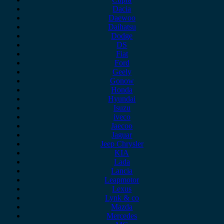
Dacia
Daewoo
Daihatsu
Dodge
DS
Fiat
Ford
Geely
Gonow
Honda
Hyundai
Isuzu
iveco
Jaecoo
Jaguar
Jeep Chrysler
KIA
Lada
Lancia
Leapmotor
Lexus
Lynk & co
Mazda
Mercedes