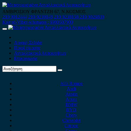
Skip
to
ΑΜΒΡΟΣΙΟΥ ΦΡΑΝΤΖΗ 67, Ν.ΚΟΣΜΟΣ
content
210 9012444
210 9239148
210 9238158
210 9026839
Κινητό-Viber-whatsapp : 6980507900
Primary
Menu
Αρχική Σελίδα
Ποιοί είμαστε
Ανταλλακτικά Αυτοκινήτων
Επικοινωνία
Alfa Romeo
Audi
Austin
Acura
BMW
BYD
Chery
Chevrolet
Citroen
Cupra