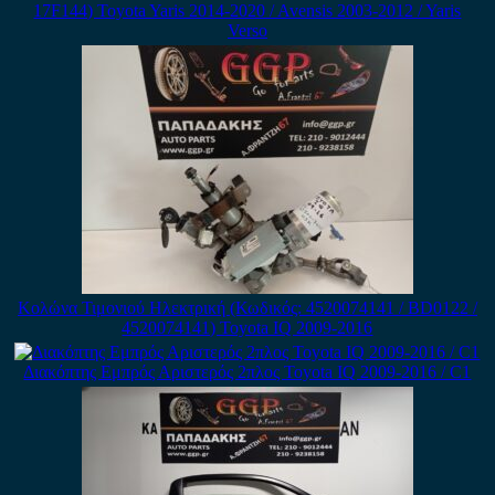
17F144) Toyota Yaris 2014-2020 / Avensis 2003-2012 / Yaris
Verso
Κολώνα Τιμονιού Ηλεκτρική (Κωδικός: 4520074141 / BD0122 /
4520074141) Toyota IQ 2009-2016
Διακόπτης Εμπρός Αριστερός 2πλος Toyota IQ 2009-2016 / C1