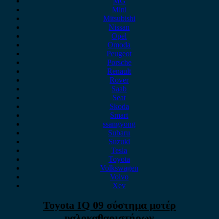
MG
Mini
Mitsubishi
Nissan
Opel
Omoda
Peugeot
Porsche
Renault
Rover
Saab
Seat
Skoda
Smart
ssangyong
Subaru
Suzuki
Tesla
Toyota
Volkswagen
Volvo
Xev
Toyota IQ 09 σύστημα μοτέρ
υαλοκαθαριστήρων