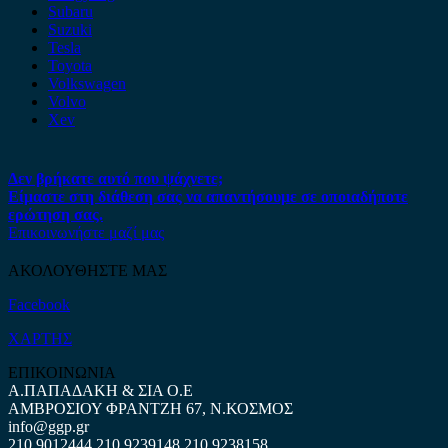
Subaru
Suzuki
Tesla
Toyota
Volkswagen
Volvo
Xev
Δεν βρήκατε αυτό που ψάχνετε;
Είμαστε στη διάθεση σας να απαντήσουμε σε οποιαδήποτε
ερώτηση σας.
Επικοινωνήστε μαζί μας
ΑΚΟΛΟΥΘΗΣΤΕ ΜΑΣ
Facebook
ΧΑΡΤΗΣ
ΕΠΙΚΟΙΝΩΝΙΑ
Α.ΠΑΠΑΔΑΚΗ & ΣΙΑ Ο.Ε
ΑΜΒΡΟΣΙΟΥ ΦΡΑΝΤΖΗ 67, Ν.ΚΟΣΜΟΣ
info@ggp.gr
210 9012444
210 9239148
210 9238158