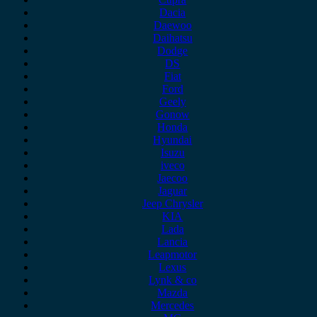
Dacia
Daewoo
Daihatsu
Dodge
DS
Fiat
Ford
Geely
Gonow
Honda
Hyundai
Isuzu
iveco
Jaecoo
Jaguar
Jeep Chrysler
KIA
Lada
Lancia
Leapmotor
Lexus
Lynk & co
Mazda
Mercedes