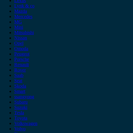
Lexus
Lynk & co
Mazda
Mercedes
MG
Mini
Mitsubishi
Nissan
Opel
Omoda
Peugeot
Porsche
Renault
Rover
Saab
Seat
Skoda
Smart
ssangyong
Subaru
Suzuki
Tesla
Toyota
Volkswagen
Volvo