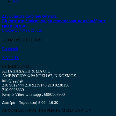
Xev
Δεν βρήκατε αυτό που ψάχνετε;
Είμαστε στη διάθεση σας να απαντήσουμε σε οποιαδήποτε
ερώτηση σας.
Επικοινωνήστε μαζί μας
ΑΚΟΛΟΥΘΗΣΤΕ ΜΑΣ
Facebook
ΧΑΡΤΗΣ
ΕΠΙΚΟΙΝΩΝΙΑ
Α.ΠΑΠΑΔΑΚΗ & ΣΙΑ Ο.Ε
ΑΜΒΡΟΣΙΟΥ ΦΡΑΝΤΖΗ 67, Ν.ΚΟΣΜΟΣ
info@ggp.gr
210 9012444
210 9239148
210 9238158
210 9026839
Κινητό-Viber-whatsapp : 6980507900
Δευτέρα - Παρασκευή 8:00 - 16:30
ΔΕΧΟΜΑΣΤΕ ΚΑΙ ΠΛΗΡΩΜΕΣ ΜΕΣΩ ΚΑΡΤΩΝ