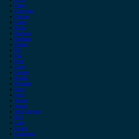
Chery
Chevrolet
Citroen
Cupra
Dacia
Daewoo
Daihatsu
Dodge
DS
Fiat
Ford
Geely
Gonow
Honda
Hyundai
Isuzu
iveco
Jaecoo
Jaguar
Jeep Chrysler
KIA
Lada
Lancia
Leapmotor