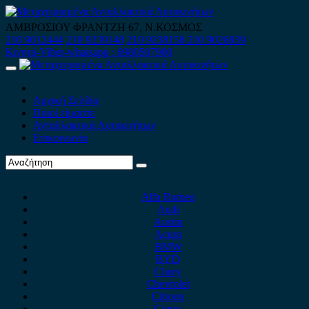
Skip
to
ΑΜΒΡΟΣΙΟΥ ΦΡΑΝΤΖΗ 67, Ν.ΚΟΣΜΟΣ
content
210 9012444
210 9239148
210 9238158
210 9026839
Κινητό-Viber-whatsapp : 6980507900
Primary
Menu
Αρχική Σελίδα
Ποιοί είμαστε
Ανταλλακτικά Αυτοκινήτων
Επικοινωνία
Alfa Romeo
Audi
Austin
Acura
BMW
BYD
Chery
Chevrolet
Citroen
Cupra