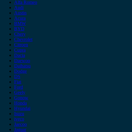
Alfa Romeo
Audi
Austin
Acura
BMW
BYD
Chery
Chevrolet
Citroen
Cupra
Dacia
Daewoo
Daihatsu
Dodge
DS
Fiat
Ford
Geely
Gonow
Honda
Hyundai
Isuzu
iveco
Jaecoo
Jaguar