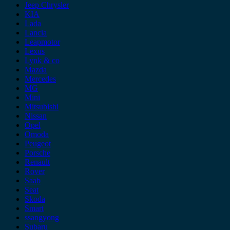
Jeep Chrysler
KIA
Lada
Lancia
Leapmotor
Lexus
Lynk & co
Mazda
Mercedes
MG
Mini
Mitsubishi
Nissan
Opel
Omoda
Peugeot
Porsche
Renault
Rover
Saab
Seat
Skoda
Smart
ssangyong
Subaru