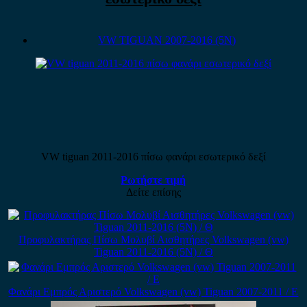
VW TIGUAN 2007-2016 (5N)
VW tiguan 2011-2016 πίσω φανάρι εσωτερικό δεξί
Ρωτήστε τιμή
Δείτε επίσης
Προφυλακτήρας Πίσω Μολυβί Αισθητήρες Volkswagen (vw)
Tiguan 2011-2016 (5N) / Θ
Φανάρι Εμπρός Αριστερό Volkswagen (vw) Tiguan 2007-2011 / Ε