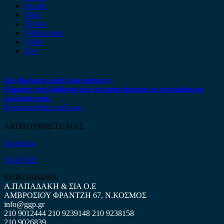
Suzuki
Tesla
Toyota
Volkswagen
Volvo
Xev
Δεν βρήκατε αυτό που ψάχνετε;
Είμαστε στη διάθεση σας να απαντήσουμε σε οποιαδήποτε
ερώτηση σας.
Επικοινωνήστε μαζί μας
ΑΚΟΛΟΥΘΗΣΤΕ ΜΑΣ
Facebook
ΧΑΡΤΗΣ
ΕΠΙΚΟΙΝΩΝΙΑ
Α.ΠΑΠΑΔΑΚΗ & ΣΙΑ Ο.Ε
ΑΜΒΡΟΣΙΟΥ ΦΡΑΝΤΖΗ 67, Ν.ΚΟΣΜΟΣ
info@ggp.gr
210 9012444
210 9239148
210 9238158
210 9026839