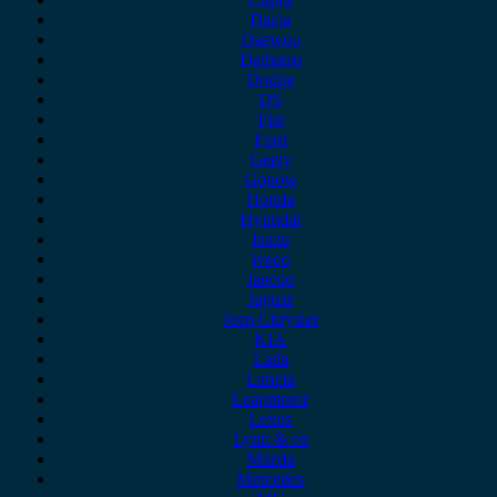
Dacia
Daewoo
Daihatsu
Dodge
DS
Fiat
Ford
Geely
Gonow
Honda
Hyundai
Isuzu
iveco
Jaecoo
Jaguar
Jeep Chrysler
KIA
Lada
Lancia
Leapmotor
Lexus
Lynk & co
Mazda
Mercedes