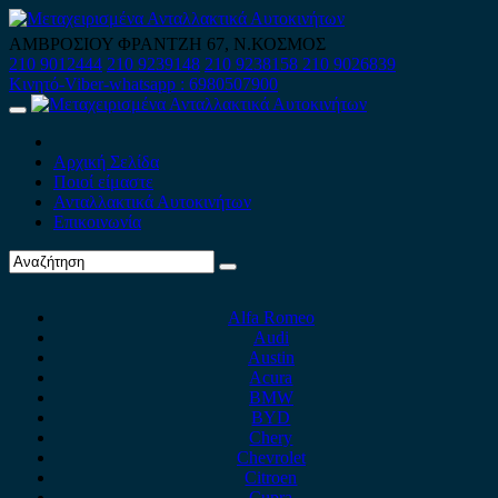
Skip
to
ΑΜΒΡΟΣΙΟΥ ΦΡΑΝΤΖΗ 67, Ν.ΚΟΣΜΟΣ
content
210 9012444
210 9239148
210 9238158
210 9026839
Κινητό-Viber-whatsapp : 6980507900
Primary
Menu
Αρχική Σελίδα
Ποιοί είμαστε
Ανταλλακτικά Αυτοκινήτων
Επικοινωνία
Alfa Romeo
Audi
Austin
Acura
BMW
BYD
Chery
Chevrolet
Citroen
Cupra