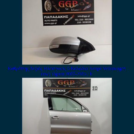
Καθρέπτης Δεξιός Ηλεκτρικός 6 Καλώδια Ασημί Volkswagen
(vw) Tiguan 2007-2016 / Ε