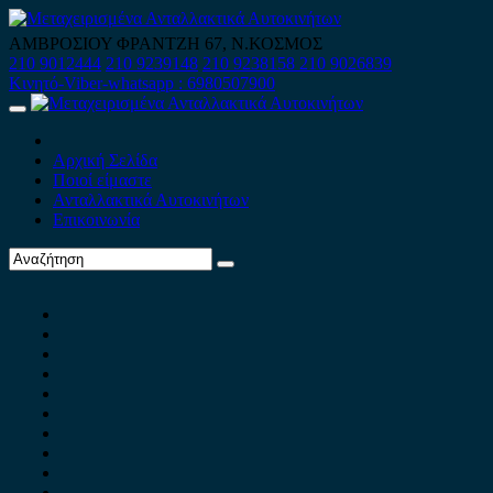
Skip
to
ΑΜΒΡΟΣΙΟΥ ΦΡΑΝΤΖΗ 67, Ν.ΚΟΣΜΟΣ
content
210 9012444
210 9239148
210 9238158
210 9026839
Κινητό-Viber-whatsapp : 6980507900
Primary
Menu
Αρχική Σελίδα
Ποιοί είμαστε
Ανταλλακτικά Αυτοκινήτων
Επικοινωνία