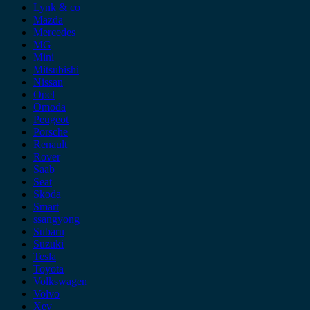
Lynk & co
Mazda
Mercedes
MG
Mini
Mitsubishi
Nissan
Opel
Omoda
Peugeot
Porsche
Renault
Rover
Saab
Seat
Skoda
Smart
ssangyong
Subaru
Suzuki
Tesla
Toyota
Volkswagen
Volvo
Xev