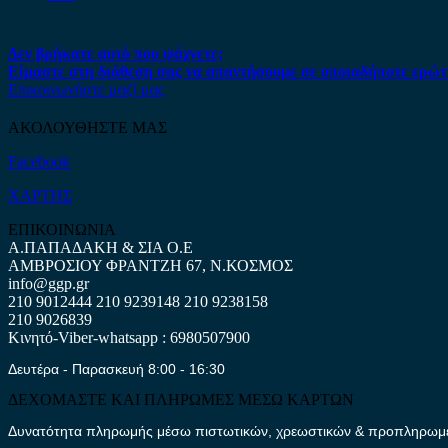
Δεν βρήκατε αυτό που ψάχνετε;
Είμαστε στη διάθεση σας να απαντήσουμε σε οποιαδήποτε ερώτ
Επικοινωνήστε μαζί μας
ΑΚΟΛΟΥΘΗΣΤΕ ΜΑΣ
Facebook
ΧΑΡΤΗΣ
ΕΠΙΚΟΙΝΩΝΙΑ
Α.ΠΑΠΑΔΑΚΗ & ΣΙΑ Ο.Ε
ΑΜΒΡΟΣΙΟΥ ΦΡΑΝΤΖΗ 67, Ν.ΚΟΣΜΟΣ
info@ggp.gr
210 9012444
210 9239148
210 9238158
210 9026839
Κινητό-Viber-whatsapp : 6980507900
Δευτέρα - Παρασκευή 8:00 - 16:30
ΔΕΧΟΜΑΣΤΕ ΚΑΙ ΠΛΗΡΩΜΕΣ ΜΕΣΩ ΚΑΡΤΩΝ
Δυνατότητα πληρωμής μέσω πιστωτικών, χρεωστικών & προπληρωμέν