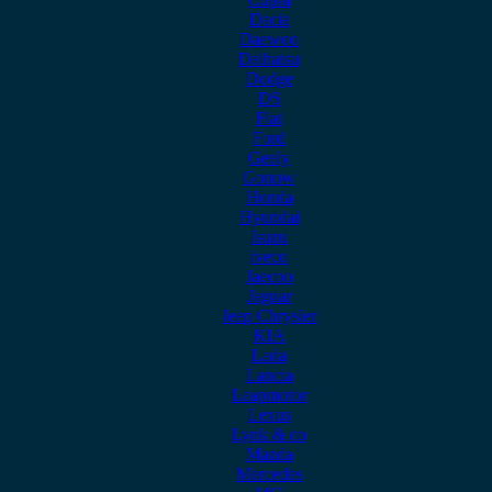
Dacia
Daewoo
Daihatsu
Dodge
DS
Fiat
Ford
Geely
Gonow
Honda
Hyundai
Isuzu
iveco
Jaecoo
Jaguar
Jeep Chrysler
KIA
Lada
Lancia
Leapmotor
Lexus
Lynk & co
Mazda
Mercedes