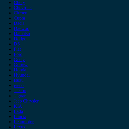
Chery
Chevrolet
Citroen
Cupra
Dacia
Daewoo
Daihatsu
Dodge
DS
Fiat
Ford
Geely
Gonow
Honda
Hyundai
Isuzu
iveco
Jaecoo
Jaguar
Jeep Chrysler
KIA
Lada
Lancia
Leapmotor
Lexus