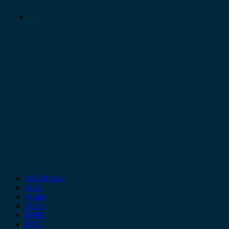
Alfa Romeo
Audi
Austin
Acura
BMW
BYD