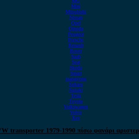
MG
Mini
Mitsubishi
Nissan
Opel
Omoda
Peugeot
Porsche
Renault
Rover
Saab
Seat
Skoda
Smart
ssangyong
Subaru
Suzuki
Tesla
Toyota
Volkswagen
Volvo
Xev
W transporter 1979-1990 πίσω φανάρι αριστε