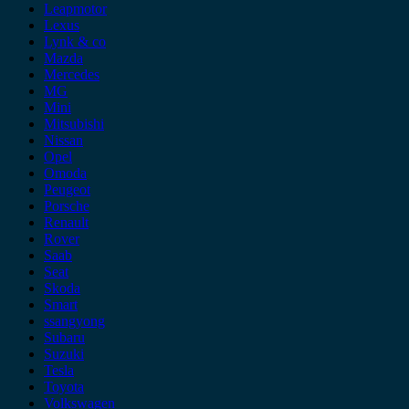
Leapmotor
Lexus
Lynk & co
Mazda
Mercedes
MG
Mini
Mitsubishi
Nissan
Opel
Omoda
Peugeot
Porsche
Renault
Rover
Saab
Seat
Skoda
Smart
ssangyong
Subaru
Suzuki
Tesla
Toyota
Volkswagen