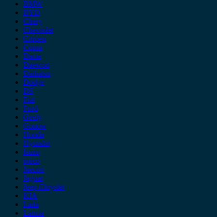
BMW
BYD
Chery
Chevrolet
Citroen
Cupra
Dacia
Daewoo
Daihatsu
Dodge
DS
Fiat
Ford
Geely
Gonow
Honda
Hyundai
Isuzu
iveco
Jaecoo
Jaguar
Jeep Chrysler
KIA
Lada
Lancia