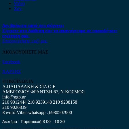
Volvo
Xev
Δεν βρήκατε αυτό που ψάχνετε;
Είμαστε στη διάθεση σας να απαντήσουμε σε οποιαδήποτε
ερώτηση σας.
Επικοινωνήστε μαζί μας
ΑΚΟΛΟΥΘΗΣΤΕ ΜΑΣ
Facebook
ΧΑΡΤΗΣ
ΕΠΙΚΟΙΝΩΝΙΑ
Α.ΠΑΠΑΔΑΚΗ & ΣΙΑ Ο.Ε
ΑΜΒΡΟΣΙΟΥ ΦΡΑΝΤΖΗ 67, Ν.ΚΟΣΜΟΣ
info@ggp.gr
210 9012444
210 9239148
210 9238158
210 9026839
Κινητό-Viber-whatsapp : 6980507900
Δευτέρα - Παρασκευή 8:00 - 16:30