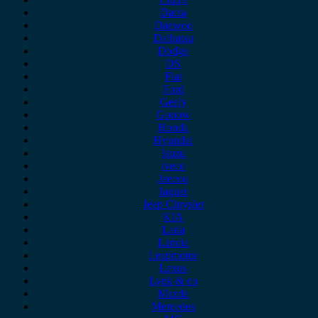
Dacia
Daewoo
Daihatsu
Dodge
DS
Fiat
Ford
Geely
Gonow
Honda
Hyundai
Isuzu
iveco
Jaecoo
Jaguar
Jeep Chrysler
KIA
Lada
Lancia
Leapmotor
Lexus
Lynk & co
Mazda
Mercedes