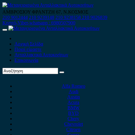
Skip
to
ΑΜΒΡΟΣΙΟΥ ΦΡΑΝΤΖΗ 67, Ν.ΚΟΣΜΟΣ
content
210 9012444
210 9239148
210 9238158
210 9026839
Κινητό-Viber-whatsapp : 6980507900
Primary
Menu
Αρχική Σελίδα
Ποιοί είμαστε
Ανταλλακτικά Αυτοκινήτων
Επικοινωνία
Alfa Romeo
Audi
Austin
Acura
BMW
BYD
Chery
Chevrolet
Citroen
Cupra