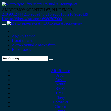
Skip
to
ΑΜΒΡΟΣΙΟΥ ΦΡΑΝΤΖΗ 67, Ν.ΚΟΣΜΟΣ
content
210 9012444
210 9239148
210 9238158
210 9026839
Κινητό-Viber-whatsapp : 6980507900
Primary
Menu
Αρχική Σελίδα
Ποιοί είμαστε
Ανταλλακτικά Αυτοκινήτων
Επικοινωνία
Alfa Romeo
Audi
Austin
Acura
BMW
BYD
Chery
Chevrolet
Citroen
Cupra