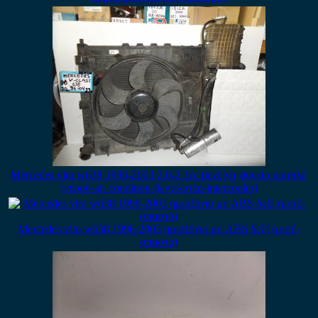
Mercedes vito w638 1996-2003 2.0-2.3cc βενζίνη ψυγείο κομπλέ
(νερού-air condition-βεντιλατέρ-intercooler)
Mercedes vito w638 1996-2003 ημιαξόνιο με ABS δεξί (μισό-
σπαστό)