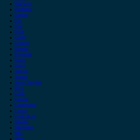
Daewoo
Daihatsu
Dodge
DS
Fiat
Ford
Geely
Gonow
Honda
Hyundai
Isuzu
iveco
Jaecoo
Jaguar
Jeep Chrysler
KIA
Lada
Lancia
Leapmotor
Lexus
Lynk & co
Mazda
Mercedes
MG
Mini