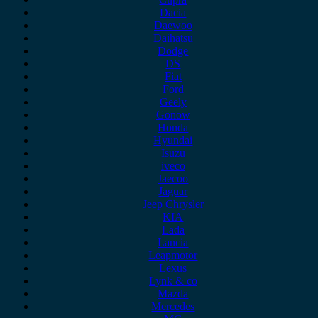
Dacia
Daewoo
Daihatsu
Dodge
DS
Fiat
Ford
Geely
Gonow
Honda
Hyundai
Isuzu
iveco
Jaecoo
Jaguar
Jeep Chrysler
KIA
Lada
Lancia
Leapmotor
Lexus
Lynk & co
Mazda
Mercedes