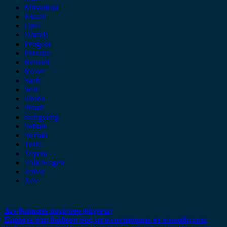
Mitsubishi
Nissan
Opel
Omoda
Peugeot
Porsche
Renault
Rover
Saab
Seat
Skoda
Smart
ssangyong
Subaru
Suzuki
Tesla
Toyota
Volkswagen
Volvo
Xev
Δεν βρήκατε αυτό που ψάχνετε;
Είμαστε στη διάθεση σας να απαντήσουμε σε οποιαδήποτε