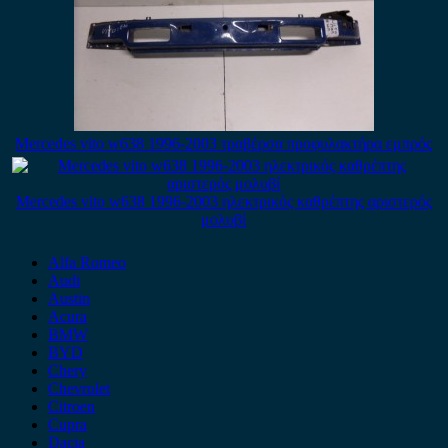
Mercedes vito w638 1996-2003 τραβέρσα προφυλακτήρα εμπρός
Mercedes vito w638 1996-2003 ηλεκτρικός καθρέπτης αριστερός
μολυβί
Alfa Romeo
Audi
Austin
Acura
BMW
BYD
Chery
Chevrolet
Citroen
Cupra
Dacia