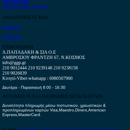
ερώτηση σας.
Επικοινωνήστε μαζί μας
ΑΚΟΛΟΥΘΗΣΤΕ ΜΑΣ
Facebook
ΧΑΡΤΗΣ
ΕΠΙΚΟΙΝΩΝΙΑ
Α.ΠΑΠΑΔΑΚΗ & ΣΙΑ Ο.Ε
ΑΜΒΡΟΣΙΟΥ ΦΡΑΝΤΖΗ 67, Ν.ΚΟΣΜΟΣ
info@ggp.gr
210 9012444
210 9239148
210 9238158
210 9026839
Κινητό-Viber-whatsapp : 6980507900
Δευτέρα - Παρασκευή 8:00 - 16:30
ΔΕΧΟΜΑΣΤΕ ΚΑΙ ΠΛΗΡΩΜΕΣ ΜΕΣΩ ΚΑΡΤΩΝ
Δυνατότητα πληρωμής μέσω πιστωτικών, χρεωστικών &
προπληρωμένων καρτών Visa,Maestro,Diners,American
Express,MasterCard.
© 2026
antallaktika-online.com
Μεταχειρισμένα Ανταλλακτικά